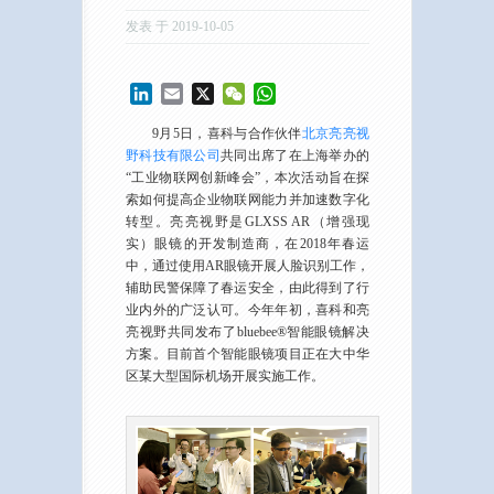
发表 于 2019-10-05
LinkedIn
Email
X
WeChat
WhatsApp
9月5日，喜科与合作伙伴
北京亮亮视
野科技有限公司
共同出席了在上海举办的
“工业物联网创新峰会”，本次活动旨在探
索如何提高企业物联网能力并加速数字化
转型。亮亮视野是GLXSS AR（增强现
实）眼镜的开发制造商，在2018年春运
中，通过使用AR眼镜开展人脸识别工作，
辅助民警保障了春运安全，由此得到了行
业内外的广泛认可。今年年初，喜科和亮
亮视野共同发布了bluebee®智能眼镜解决
方案。目前首个智能眼镜项目正在大中华
区某大型国际机场开展实施工作。