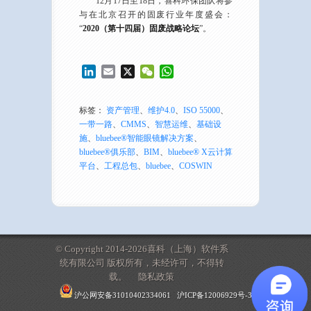
12月17日至18日，喜科环保团队将参
与在北京召开的固废行业年度盛会：
“
2020（第十四届）固废战略论坛
”。
LinkedIn
Email
X
WeChat
WhatsApp
标签：
资产管理
、
维护4.0
、
ISO 55000
、
一带一路
、
CMMS
、
智慧运维
、
基础设
施
、
bluebee®智能眼镜解决方案
、
bluebee®俱乐部
、
BIM
、
bluebee® X云计算
平台
、
工程总包
、
bluebee
、
COSWIN
© Copyright 2014-2026喜科（上海）软件系
统有限公司 版权所有，未经许可，不得转
载。
隐私政策
沪公网安备31010402334061
沪ICP备12006929号-3