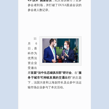
4.0’技术”圆桌会议
，此次会议吸引了众多
参会者到场，并打破了DUSA圆桌会议的
参会者人数记录。
11
月6
日，喜
科作为
优秀法
资企业
受邀出
席
首届“法中生态城俱乐部”研讨会
。在“
服
务于城市可持续发展的交通出行
”的主题
下，法国大使和上海副市长及众多中法运
输市场企业参与了本次活动。