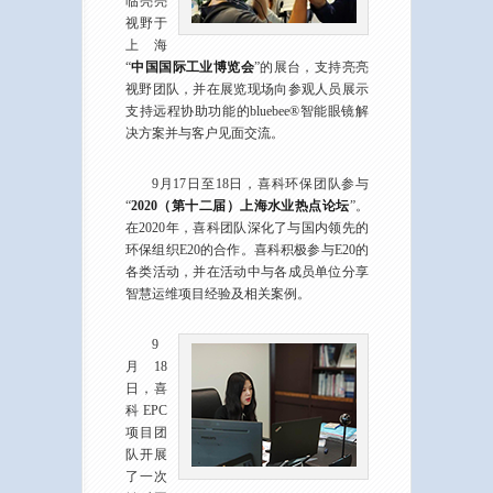
临亮亮
视野于
上海
“
中国国际工业博览会
”的展台，支持亮亮
视野团队，并在展览现场向参观人员展示
支持远程协助功能的bluebee®智能眼镜解
决方案并与客户见面交流。
9月17日至18日，喜科环保团队参与
“
2020（第十二届）上海水业热点论坛
”。
在2020年，喜科团队深化了与国内领先的
环保组织E20的合作。喜科积极参与E20的
各类活动，并在活动中与各成员单位分享
智慧运维项目经验及相关案例。
9
月18
日，喜
科EPC
项目团
队开展
了一次