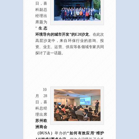
日，喜
科副总
经理出
席题为
“
生态
环境导向的城市开发”的E20沙龙
。在此次
高层沙龙中，来自环保行业的咨询、投
资、业主、运营、供应等各领域专家共同
探讨了这一话题。
10
月28
日，喜
科总经
理出席
苏州欧
洲商会
（DUSA）
举办的
“如何有效应用‘维护