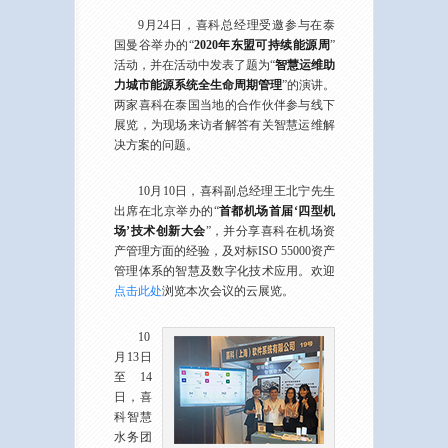
9月24日，喜科总经理受邀参与在泰
国曼谷举办的“
2020年东盟可持续能源周
”
活动，并在活动中发表了题为“
智慧运维助
力城市能源系统全生命周期管理
”的演讲。
两家喜科在泰国当地的合作伙伴参与线下
展览，为现场来访者解答有关智慧运维解
决方案的问题。
10月10日，喜科副总经理王北宁先生
出席在北京举办的“
首都机场首届‘四型机
场’技术创新大会
”，并分享喜科在机场资
产管理方面的经验，及对标ISO 55000资产
管理体系的智慧及数字化技术应用。欢迎
点击此处
浏览本次会议的云展览。
10
月13日
至14
日，喜
科智慧
水务团