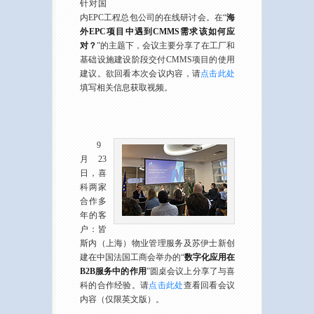
针对国
内EPC工程总包公司的在线研讨会。在“
海
外EPC项目中遇到CMMS需求该如何应
对？
”的主题下，会议主要分享了在工厂和
基础设施建设阶段交付CMMS项目的使用
建议。欲回看本次会议内容，请
点击此处
填写相关信息获取视频。
9
月23
日，喜
科两家
合作多
年的客
户：皆
斯内（上海）物业管理服务及苏伊士新创
建在中国法国工商会举办的“
数字化应用在
B2B服务中的作用
”圆桌会议上分享了与喜
科的合作经验。请
点击此处
查看回看会议
内容（仅限英文版）。