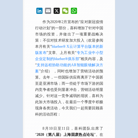
LinkedIn
Email
X
WeChat
WhatsApp
作为2020年2月宣布的“应对新冠疫情
行动计划”的一部分，喜科增加了针对中国
市场的投资，并做出了一项重要战略决
策：不仅对技术研发加大投入（欢迎参阅
本月有关“
bluebee® X云计算平台版本的新
版发布
”文章、上月有关“
专为工业中小型
企业定制的bluebee®俱乐部
”相关内容，及
“
支持远程协助功能的AR智能眼镜解决方
案
”介绍） ，同时也增加了营销活动的预
算。去年，一些国际供应商离开了中国甚
至是亚洲市场；而一些处于市场下游的国
内竞争者也受到显著冲击，营销活动明显
减少。针对这一竞争减弱的现状，喜科为
此加大市场投入，在最后一个季度中积极
现身各类活动，今天我们一起简要回顾喜
科的活动历程：
8月10日至11日，喜科团队出席了
“
2020（第八届）上海固废热点论坛
”。在