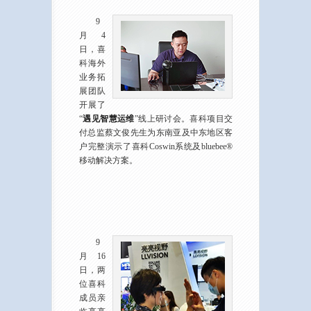
9
月4
日，喜
科海外
业务拓
展团队
开展了
“
遇见智慧运维
”线上研讨会。喜科项目交
付总监蔡文俊先生为东南亚及中东地区客
户完整演示了喜科Coswin系统及bluebee®
移动解决方案。
9
月16
日，两
位喜科
成员亲