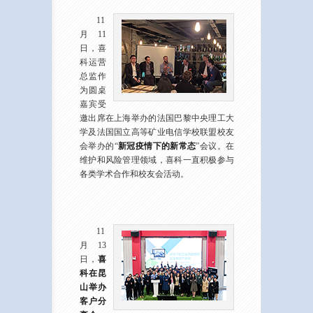
11
月11
日，喜
科运营
总监作
为圆桌
嘉宾受
邀出席在上海举办的法国巴黎中央理工大
学及法国国立高等矿业电信学校联盟校友
会举办的“
新冠疫情下的新常态
”会议。在
维护和风险管理领域，喜科一直积极参与
各类学术合作和校友会活动。
11
月13
日，
喜
科在昆
山举办
客户分