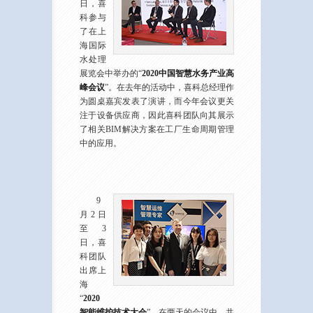
日，喜
科参与
了在上
海国际
水处理
展览会中举办的“
2020中国智慧水务产业高
峰会议
”。在去年的活动中，喜科总经理作
为圆桌嘉宾发表了演讲，而今年会议更关
注于设备供应商，因此喜科团队向其展示
了相关BIM解决方案在工厂生命周期管理
中的应用。
9
月2日
至3
日，喜
科团队
出席上
海
“
2020
智能维护技术大会
”，在两天的会议中，共