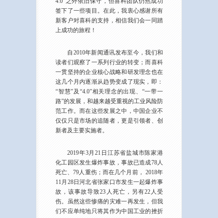
4.0”之外依旧保守，但喜科团队仍然成功
签下了一些项目。在此，我衷心感谢所有
新客户对喜科的支持，相信我们会一同踏
上成功的旅程！
自2010年新闻通讯发布至今，我们和
读者们观察了一系列行业的转变；而喜科
一贯坚持的企业核心战略和研发理念也在
这几个月内逐渐从趋势变成了现实，即：
“智慧”及“4.0”相关理念的出现、“一带一
路”的发展，和越来越受重视的工业风险防
范工作。而在这些发展之中，中国企业不
仅仅只是市场的追随者，更是引领者、创
新者及主要实施者。
2019年3月21日江苏省盐城市陈家港
化工园区发生爆炸事故，事故已造成78人
死亡、79人重伤；而在几个月前， 2018年
11月28日河北省张家口市发生一起爆炸事
故，该事故导致23人死亡，另有22人受
伤。虽然这些惨痛的灾难一再发生，但我
们不应单纯地只将其作为中国工业的挫折