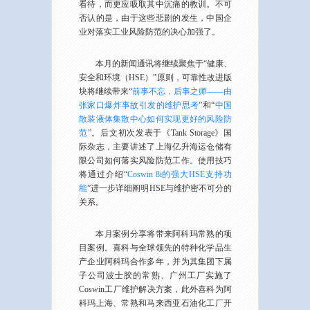
看待，而更应吸取其中沉痛的教训。不可
否认的是，由于这些悲剧的发生，中国企
业对落实工业风险防范的决心加强了。
本月的新闻通讯将继续聚焦于“健康、
安全和环境（HSE）”原则，可靠性改进版
块将继续带来“
前事不忘，后事之师——由
张家口爆炸事故引发的维护思考
”和“
中国
散装液体集散中心如何实现更好的风险防
范
”。后文初次发表于《Tank Storage》国
际杂志，主要讲述了上海亿升海运仓储有
限公司如何落实风险防范工作。使用技巧
将通过介绍“
Coswin 8i的强大HSE支持功
能
”进一步详细阐明HSE与维护密不可分的
关系。
本月案例分享将带来阿科玛常熟的项
目案例。喜科与全球领先的特种化学品生
产企业阿科玛合作多年，并为其集团下属
子公司波士胶的常熟、广州工厂实施了
Coswin工厂维护解决方案，此外喜科为阿
科玛上海、常熟和马来西亚石油化工厂开