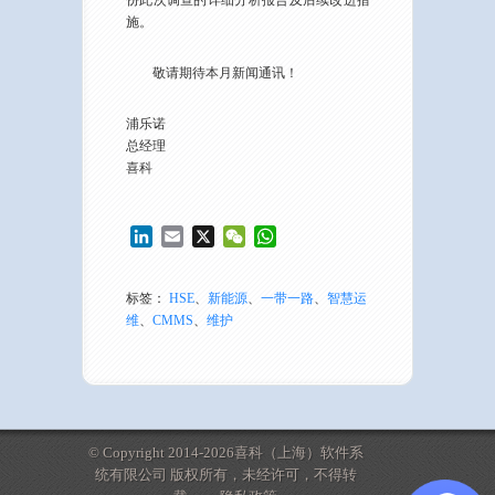
份此次调查的详细分析报告及后续改进措
施。
敬请期待本月新闻通讯！
浦乐诺
总经理
喜科
LinkedIn
Email
X
WeChat
WhatsApp
标签：
HSE
、
新能源
、
一带一路
、
智慧运
维
、
CMMS
、
维护
© Copyright 2014-2026喜科（上海）软件系
统有限公司 版权所有，未经许可，不得转