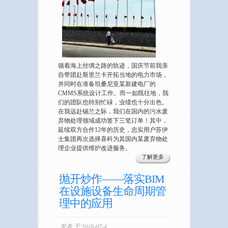
循着海上丝绸之路的轨迹，国庆节前我亲
自带团赴斯里兰卡开拓当地的电力市场，
并同时在准备坦桑尼亚某新建电厂的
CMMS系统设计工作。而一如既往地，我
们的团队也特别忙碌，业绩也十分出色。
在我远赴锡兰之际，我们在国内的污水废
弃物处理领域成功签下三笔订单！其中，
延续双方合作12年的历史，忠实用户苏伊
士集团再次选择喜科为其国内某废弃物处
理企业提供维护改进服务。
了解更多
抛开炒作——落实BIM
在设施设备生命周期管
理中的应用
发表 于 2016-07-4